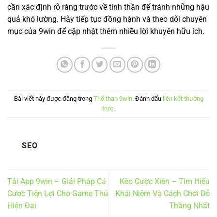
cần xác định rõ ràng trước về tinh thần để tránh những hậu
quả khó lường. Hãy tiếp tục đồng hành và theo dõi chuyên
mục của 9win để cập nhật thêm nhiều lời khuyên hữu ích.
Bài viết này được đăng trong
Thể thao 9win
. Đánh dấu
liên kết thường
trực
.
SEO
Tải App 9win – Giải Pháp Cá
Kèo Cược Xiên – Tìm Hiểu
Cược Tiện Lợi Cho Game Thủ
Khái Niệm Và Cách Chơi Dễ
Hiện Đại
Thắng Nhất