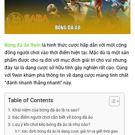
Bóng đá ảo 9win
là hình thức cược hấp dẫn với một cộng
đồng người chơi vào thời điểm hiện tại. Mặc dù là một sản
phẩm được cho ra đời với mục đích giải trí cho vui nhưng
đây lại là dạng cược sở hữu tính gây nghiện rất cao. Cùng
với 9win khám phá thông tin về dạng cược mang tính chất
“đánh nhanh thắng nhanh” này.
Table of Contents
Khái niệm của bóng đá ảo là ra sao?
Đặc điểm người chơi cần biết về bóng đá ảo
Lưu ý khi chơi kèo bóng đá ảo là như nào?
Xác định bóng đá ảo là dạng cược giải trí và giết thời gian