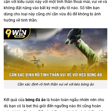
cận với kiểu cược này với một tinh thần thoải mái, vui vẻ và
không đặt nặng vào bất kỳ một yếu tố nào. Số tiền bạn
dùng cho loại này cũng chỉ cần vừa đủ để không bị ảnh
hưởng về tinh thần.
Cần xác định rõ tinh thần vui vẻ với kèo bóng ảo
Kết quả của
bóng đá ảo
là hoàn toàn ngẫu nhiên nên cho
dù bạn có là bet thủ giỏi đến ngưỡng nào thì cũng hoàn