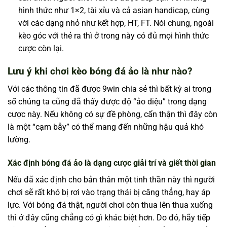
hình thức như 1×2, tài xỉu và cả asian handicap, cùng
với các dạng nhỏ như kết hợp, HT, FT. Nói chung, ngoài
kèo góc với thẻ ra thì ở trong này có đủ mọi hình thức
cược còn lại.
Lưu ý khi chơi kèo bóng đá ảo là như nào?
Với các thông tin đã được 9win chia sẻ thì bất kỳ ai trong
số chúng ta cũng đã thấy được độ “ảo diệu” trong dạng
cược này. Nếu không có sự đề phòng, cẩn thận thì đây còn
là một “cạm bẫy” có thể mang đến những hậu quả khó
lường.
Xác định bóng đá ảo là dạng cược giải trí và giết thời gian
Nếu đã xác định cho bản thân một tinh thần này thì người
chơi sẽ rất khó bị rơi vào trạng thái bị căng thẳng, hay áp
lực. Với bóng đá thật, người chơi còn thua lên thua xuống
thì ở đây cũng chẳng có gì khác biệt hơn. Do đó, hãy tiếp