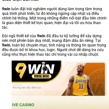
9win
luôn đặt trải nghiệm người dùng làm trọng tâm trong
quá trình phát triển, từ đó không ngừng cập nhật và điều
chỉnh hệ thống. Một trong những điểm nổi bật đầu tiên chính
là giao diện thiết kế trực quan, hiện đại và tối ưu hóa thao
tác.
Đội ngũ thiết kế của
9win
đã đầu tư kỹ lưỡng để xây dựng
nên một phiên bản duy nhất, mang đậm dấu ấn riêng. Tại
9win
, toàn bộ chuyên mục, tính năng và thông tin quan trọng
đều được bố trí khoa học, logic. Người chơi dễ dàng tra cứu
cũng như thực hiện thao tác chỉ trong vài cú nhấp chuột.