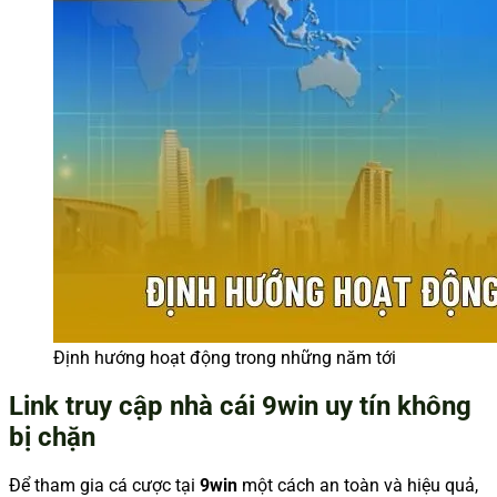
Định hướng hoạt động trong những năm tới
Link truy cập nhà cái 9win uy tín không
bị chặn
Để tham gia cá cược tại
9win
một cách an toàn và hiệu quả,