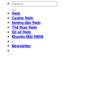
9win
Casino 9win
Hướng dẫn 9win
Thể thao 9win
Xổ số 9win
Khuyến Mãi 9WIN
-
Newsletter