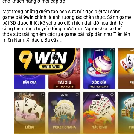
cho khách hàng ở mọi cấp độ.
Một trong những điểm tạo nên sức hút đặc biệt tại sảnh
game bài
9win
chính là tính tương tác chân thực.
Sảnh game
bài 3D được thiết kế với giao diện hiện đại, đồ họa tinh tế
cùng hiệu ứng chuyển động mượt mà. Người chơi có thể
thỏa sức trải nghiệm các tựa game bài hấp dẫn như Tiến lên
miền Nam, Xì dách, Ba cây,…