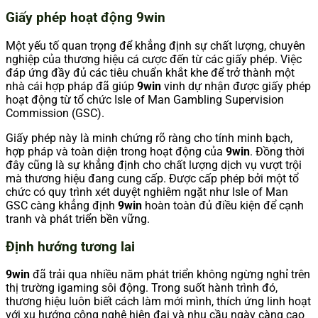
Giấy phép hoạt động 9win
Một yếu tố quan trọng để khẳng định sự chất lượng, chuyên
nghiệp của thương hiệu cá cược đến từ các giấy phép. Việc
đáp ứng đầy đủ các tiêu chuẩn khắt khe để trở thành một
nhà cái hợp pháp đã giúp
9win
vinh dự nhận được giấy phép
hoạt động từ tổ chức Isle of Man Gambling Supervision
Commission (GSC).
Giấy phép này là minh chứng rõ ràng cho tính minh bạch,
hợp pháp và toàn diện trong hoạt động của
9win
. Đồng thời
đây cũng là sự khẳng định cho chất lượng dịch vụ vượt trội
mà thương hiệu đang cung cấp. Được cấp phép bởi một tổ
chức có quy trình xét duyệt nghiêm ngặt như Isle of Man
GSC càng khẳng định
9win
hoàn toàn đủ điều kiện để cạnh
tranh và phát triển bền vững.
Định hướng tương lai
9win
đã trải qua nhiều năm phát triển không ngừng nghỉ trên
thị trường igaming sôi động. Trong suốt hành trình đó,
thương hiệu luôn biết cách làm mới mình, thích ứng linh hoạt
với xu hướng công nghệ hiện đại và nhu cầu ngày càng cao