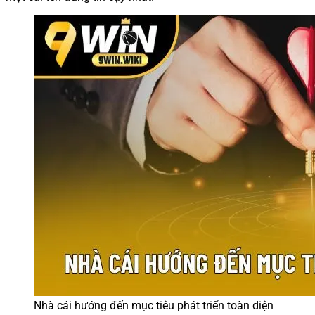
Nhà cái hướng đến mục tiêu phát triển toàn diện