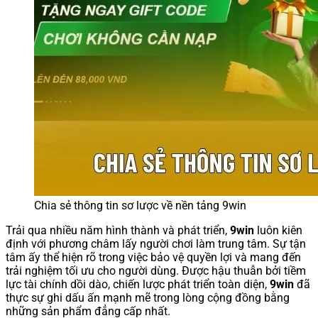
Chia sẻ thông tin sơ lược về nền tảng 9win
Trải qua nhiều năm hình thành và phát triển,
9win
luôn kiên
định với phương châm lấy người chơi làm trung tâm. Sự tận
tâm ấy thể hiện rõ trong việc bảo vệ quyền lợi và mang đến
trải nghiệm tối ưu cho người dùng. Được hậu thuẫn bởi tiềm
lực tài chính dồi dào, chiến lược phát triển toàn diện,
9win
đã
thực sự ghi dấu ấn mạnh mẽ trong lòng cộng đồng bằng
những sản phẩm đẳng cấp nhất.